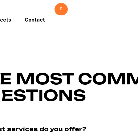
jects
Contact
E MOST COM
ESTIONS
t services do you offer?